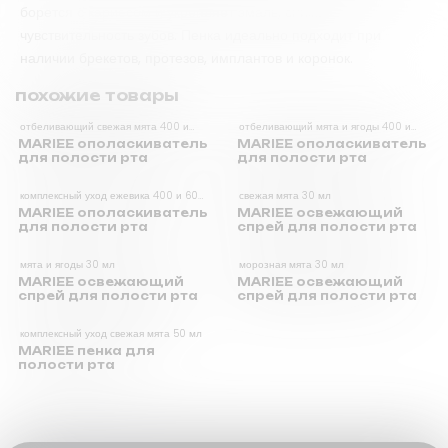
борется с кариесом и укрепляет эмаль, снижая
чувствительность зубов.
Пенка идеально подходит при
наличии брекетов, протезов, имплантов и коронок.
похожие товары
отбеливающий свежая мята 400 и
отбеливающий мята и ягоды 400 и
600 мл
600 мл
MARIEE ополаскиватель
MARIEE ополаскиватель
для полости рта
для полости рта
комплексный уход ежевика 400 и 600
свежая мята 30 мл
мл
MARIEE ополаскиватель
MARIEE освежающий
для полости рта
спрей для полости рта
мята и ягоды 30 мл
морозная мята 30 мл
MARIEE освежающий
MARIEE освежающий
спрей для полости рта
спрей для полости рта
комплексный уход свежая мята 50 мл
MARIEE пенка для
полости рта