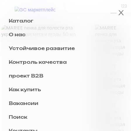
123
x
Каталог
уход за полостью р
О нас
уход за волосами
Устойчивое развитие
уход для лица
Контроль качества
уход за телом
проект B2B
депиляция
Как купить
парфюм для дома
Вакансии
для малышей
Поиск
для животных
Контакты