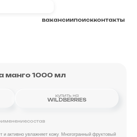
вакансии
поиск
контакты
ю рта
и
а манго 1000 мл
купить на
WILDBERRIES
ма
рименение
состав
 и активно увлажняет кожу. Многогранный фруктовый