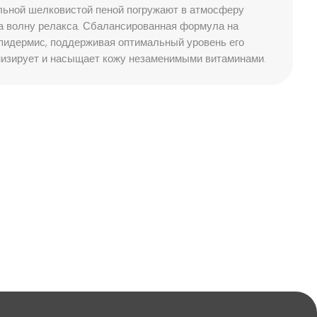
ильной шелковистой пеной погружают в атмосферу
на волну релакса. Сбалансированная формула на
эпидермис, поддерживая оптимальный уровень его
онизирует и насыщает кожу незаменимыми витаминами.
ая чистка