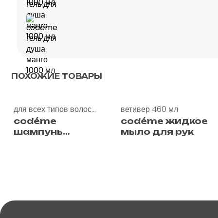
ПОХОЖИЕ ТОВАРЫ
для всех типов волос
ветивер 460 мл
1000 мл
сodéme
сodéme жидкое
шампунь
мыло для рук
универсальный