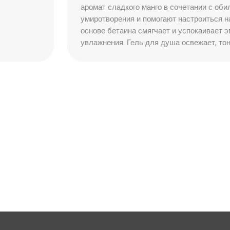
аромат сладкого манго в сочетании с об
умиротворения и помогают настроиться 
для животных
основе бетаина смягчает и успокаивает 
увлажнения. Гель для душа освежает, т
для стирки
для уборки
профессиональн
наши бренды