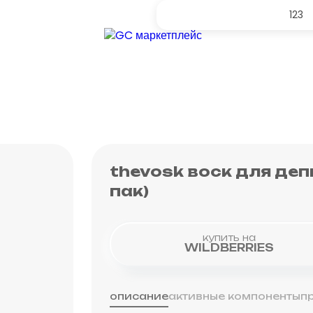
123
уход за полость
уход за волосам
thevosk воск для деп
уход для лица
пак)
уход за телом
купить на
депиляция
WILDBERRIES
парфюм для до
описание
активные компоненты
п
для малышей