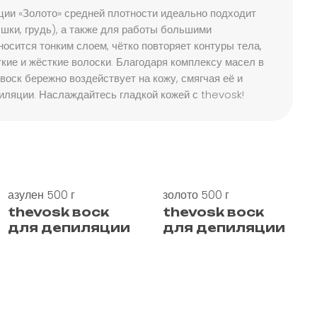
ии «Золото» средней плотности идеально подходит
ышки, грудь), а также для работы большими
носится тонким слоем, чётко повторяет контуры тела,
кие и жёсткие волоски. Благодаря комплексу масел в
воск бережно воздействует на кожу, смягчая её и
ляции. Наслаждайтесь гладкой кожей с thevosk!
ая чистка
азулен 500 г
золото 500 г
thevosk воск
thevosk воск
для депиляции
для депиляции