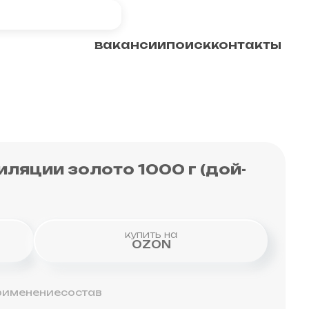
вакансии
поиск
контакты
ю рта
и
иляции золото 1000 г (дой-
купить на
OZON
ма
рименение
состав