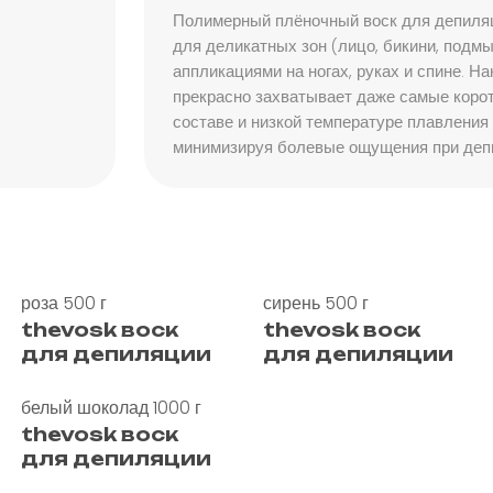
Полимерный плёночный воск для депиляц
для животных
для деликатных зон (лицо, бикини, подм
аппликациями на ногах, руках и спине. На
для стирки
прекрасно захватывает даже самые корот
составе и низкой температуре плавления 
для уборки
минимизируя болевые ощущения при депи
профессиональн
наши бренды
роза 500 г
сирень 500 г
thevosk воск
thevosk воск
для депиляции
для депиляции
белый шоколад 1000 г
thevosk воск
для депиляции