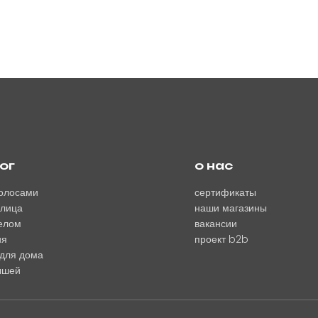
ог
о нас
волосами
сертификаты
 лица
наши магазины
телом
вакансии
ия
проект b2b
для дома
ышей